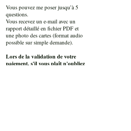
Vous pouvez me poser jusqu’à 5
questions.
Vous recevez un e-mail avec un
rapport détaillé en fichier PDF et
une photo des cartes (format audio
possible sur simple demande).
Lors de la validation de votre
paiement, s'il vous plaît n'oubliez
pas de me communiquer dans la
section "ajouter une note" : votre
nom et prénom(s), votre date de
naissance, et vos questions.
Si vous souhaitez me fournir plus
de détails sur votre situation ou
me transmettre des informations
supplémentaires, n’hésitez pas à
m’envoyer un e-mail à l’adresse